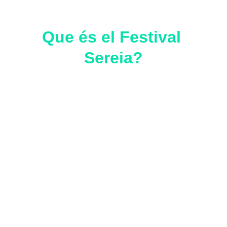
Que és el Festival 
Sereia?
El Festival Sereia de Forró 
y Cultura Popular
 nació en 
2019 con un formato de 
talleres, actuaciones e 
inmersión artística. Apuesta 
por el diálogo intercultural, 
por la integración y por la 
creación artística.
Ha surgido para dar espacio y visibilidad a 